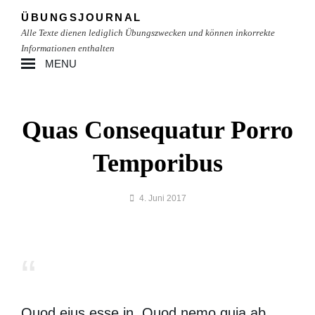
Skip
ÜBUNGSJOURNAL
to
Alle Texte dienen lediglich Übungszwecken und können inkorrekte
content
Informationen enthalten
MENU
Site
Overlay
Quas Consequatur Porro
Temporibus
By
4. Juni 2017
lgoehler
Quod eius esse in. Quod nemo quia ab.