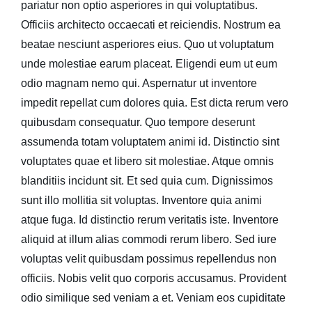
pariatur non optio asperiores in qui voluptatibus.
Officiis architecto occaecati et reiciendis. Nostrum ea
beatae nesciunt asperiores eius. Quo ut voluptatum
unde molestiae earum placeat. Eligendi eum ut eum
odio magnam nemo qui. Aspernatur ut inventore
impedit repellat cum dolores quia. Est dicta rerum vero
quibusdam consequatur. Quo tempore deserunt
assumenda totam voluptatem animi id. Distinctio sint
voluptates quae et libero sit molestiae. Atque omnis
blanditiis incidunt sit. Et sed quia cum. Dignissimos
sunt illo mollitia sit voluptas. Inventore quia animi
atque fuga. Id distinctio rerum veritatis iste. Inventore
aliquid at illum alias commodi rerum libero. Sed iure
voluptas velit quibusdam possimus repellendus non
officiis. Nobis velit quo corporis accusamus. Provident
odio similique sed veniam a et. Veniam eos cupiditate