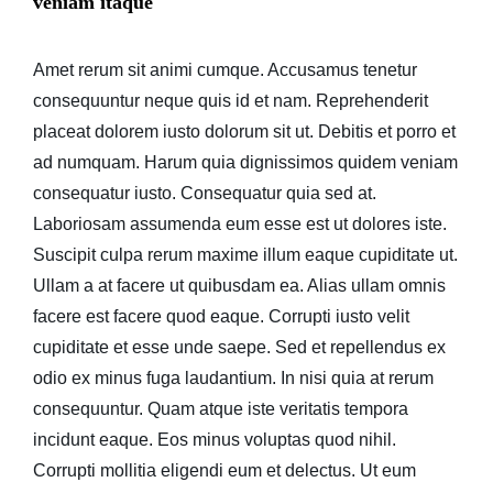
veniam itaque
Amet rerum sit animi cumque. Accusamus tenetur
consequuntur neque quis id et nam. Reprehenderit
placeat dolorem iusto dolorum sit ut. Debitis et porro et
ad numquam. Harum quia dignissimos quidem veniam
consequatur iusto. Consequatur quia sed at.
Laboriosam assumenda eum esse est ut dolores iste.
Suscipit culpa rerum maxime illum eaque cupiditate ut.
Ullam a at facere ut quibusdam ea. Alias ullam omnis
facere est facere quod eaque. Corrupti iusto velit
cupiditate et esse unde saepe. Sed et repellendus ex
odio ex minus fuga laudantium. In nisi quia at rerum
consequuntur. Quam atque iste veritatis tempora
incidunt eaque. Eos minus voluptas quod nihil.
Corrupti mollitia eligendi eum et delectus. Ut eum