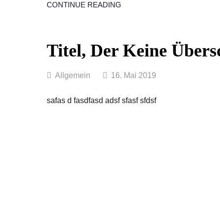
AUSSAGEKRÄFTIGER
CONTINUE READING
TITEL,
DER
ZUM
KLICKEN
VERLEITET
Titel, Der Keine Übersc
Categories
Allgemein
16. Mai 2019
safas d fasdfasd adsf sfasf sfdsf