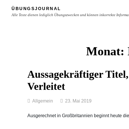
Skip
ÜBUNGSJOURNAL
to
Alle Texte dienen lediglich Übungszwecken und können inkorrekte Informa
content
Site
Overlay
Monat:
Aussagekräftiger Tite
Verleitet
Categories
Allgemein
23. Mai 2019
Ausgerechnet in Großbritannien beginnt heute die