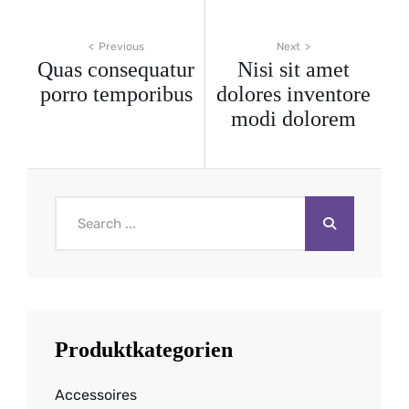
Beitragsnavigation
Previous
Next
Quas consequatur
Nisi sit amet
porro temporibus
dolores inventore
modi dolorem
Search
for:
Produktkategorien
Accessoires