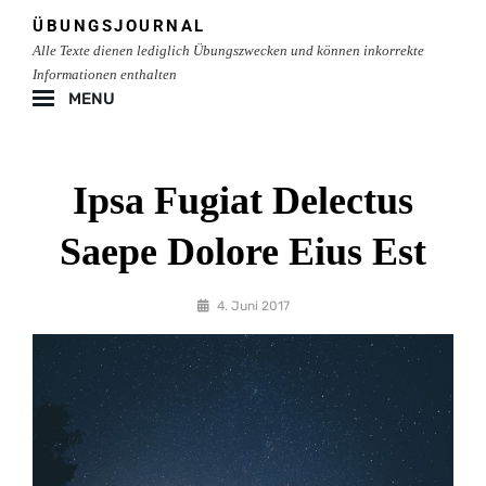
Skip
ÜBUNGSJOURNAL
to
Alle Texte dienen lediglich Übungszwecken und können inkorrekte
content
Informationen enthalten
MENU
Site
Overlay
Ipsa Fugiat Delectus
Saepe Dolore Eius Est
By
4. Juni 2017
lgoehler