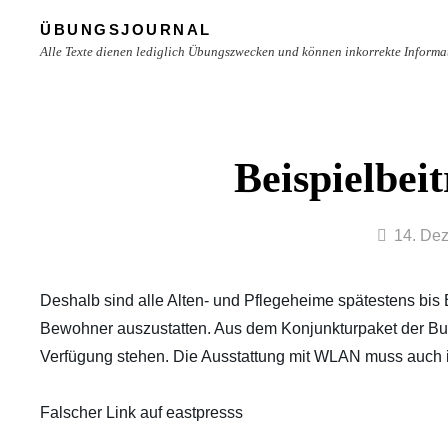
Skip
ÜBUNGSJOURNAL
to
Alle Texte dienen lediglich Übungszwecken und können inkorrekte Informa
content
Site
Overlay
Beispielbei
By
14. De
lgoehler
Deshalb sind alle Alten- und Pflegeheime spätestens bis
Bewohner auszustatten. Aus dem Konjunkturpaket der Bund
Verfügung stehen. Die Ausstattung mit
WLAN
muss auch i
Falscher Link auf eastpresss