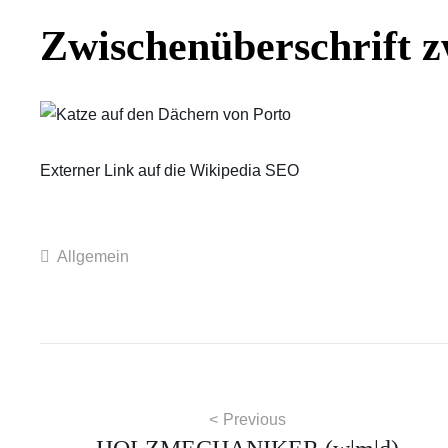
Zwischenüberschrift z
Externer Link auf die Wikipedia SEO
Categories
Allgemein
Beitragsnavigation
Previous