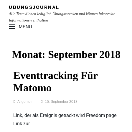
Skip
ÜBUNGSJOURNAL
to
Alle Texte dienen lediglich Übungszwecken und können inkorrekte
content
Informationen enthalten
MENU
Site
Overlay
Monat:
September 2018
Eventtracking Für
Matomo
Categories
Allgemein
15. September 2018
Link, der als Ereignis getrackt wird Freedom page
Link zur