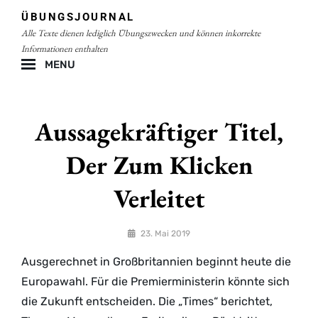
Skip
ÜBUNGSJOURNAL
to
Alle Texte dienen lediglich Übungszwecken und können inkorrekte
content
Informationen enthalten
MENU
Site
Overlay
Aussagekräftiger Titel,
Der Zum Klicken
Verleitet
By
23. Mai 2019
lgoehler
Ausgerechnet in Großbritannien beginnt heute die
Europawahl. Für die Premierministerin könnte sich
die Zukunft entscheiden. Die „Times“ berichtet,