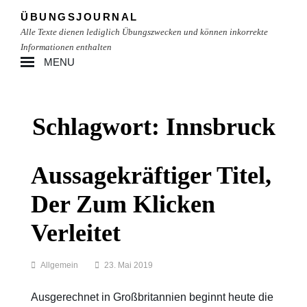
Skip
ÜBUNGSJOURNAL
to
Alle Texte dienen lediglich Übungszwecken und können inkorrekte
content
Informationen enthalten
MENU
Site
Overlay
Schlagwort:
Innsbruck
Aussagekräftiger Titel,
Der Zum Klicken
Verleitet
Categories
Allgemein
23. Mai 2019
Ausgerechnet in Großbritannien beginnt heute die