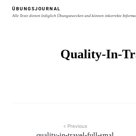
Skip
ÜBUNGSJOURNAL
to
Alle Texte dienen lediglich Übungszwecken und können inkorrekte Informa
content
Site
Overlay
Quality-In-Tr
Beitragsnavigation
Previous
quality-in-travel-full-smal