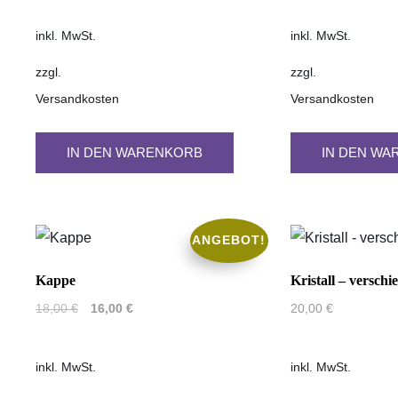
Preis
Preis
war:
ist:
inkl. MwSt.
inkl. MwSt.
45,00 €
35,00 €.
zzgl.
zzgl.
Versandkosten
Versandkosten
IN DEN WARENKORB
IN DEN WA
ANGEBOT!
Kappe
Kristall – versch
Ursprünglicher
Aktueller
18,00
€
16,00
€
20,00
€
Preis
Preis
war:
ist:
inkl. MwSt.
inkl. MwSt.
18,00 €
16,00 €.