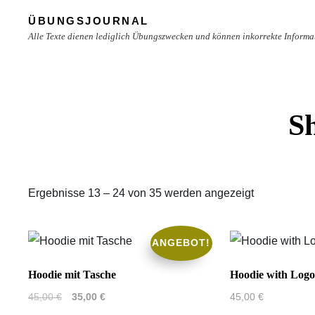
Skip
ÜBUNGSJOURNAL
to
Alle Texte dienen lediglich Übungszwecken und können inkorrekte Informa
content
Site
Overlay
S
Ergebnisse 13 – 24 von 35 werden angezeigt
ANGEBOT!
Hoodie mit Tasche
Hoodie with Logo
Ursprünglicher
Aktueller
45,00
€
35,00
€
45,00
€