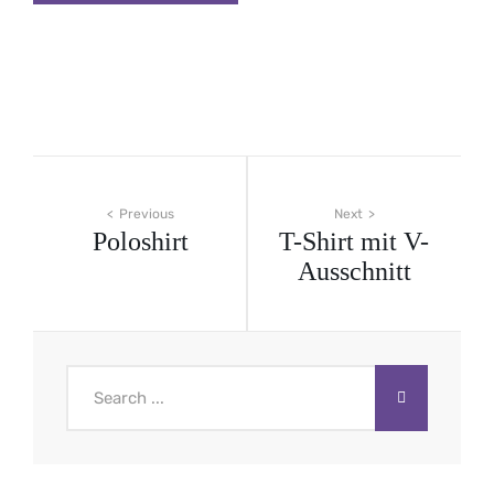
Beitragsnavigation
Previous
Next
Poloshirt
T-Shirt mit V-
Ausschnitt
Search
for: