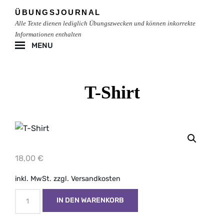
Skip
ÜBUNGSJOURNAL
to
Alle Texte dienen lediglich Übungszwecken und können inkorrekte
content
Informationen enthalten
MENU
Site
Overlay
T-Shirt
18,00
€
inkl. MwSt.
zzgl.
Versandkosten
T-
IN DEN WARENKORB
Shirt
Menge