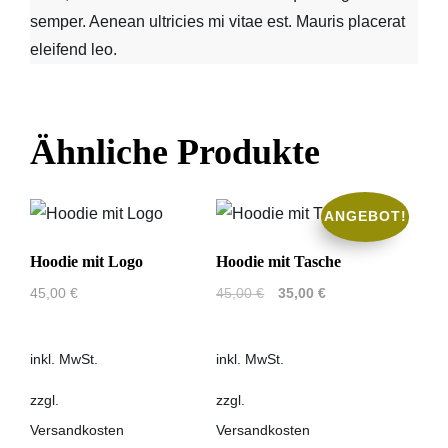
semper. Aenean ultricies mi vitae est. Mauris placerat
eleifend leo.
Ähnliche Produkte
ANGEBOT!
Hoodie mit Logo
Hoodie mit Tasche
Ursprünglicher
Aktueller
45,00
€
45,00
€
35,00
€
Preis
Preis
war:
ist:
inkl. MwSt.
inkl. MwSt.
45,00 €
35,00 €.
zzgl.
zzgl.
Versandkosten
Versandkosten