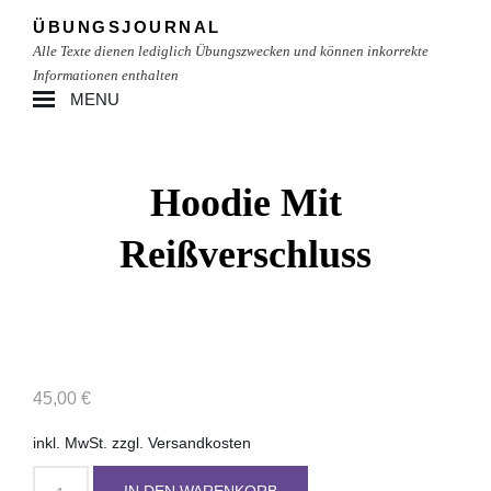
Skip
ÜBUNGSJOURNAL
to
Alle Texte dienen lediglich Übungszwecken und können inkorrekte
content
Informationen enthalten
MENU
Site
Overlay
Hoodie Mit
Reißverschluss
45,00
€
inkl. MwSt.
zzgl.
Versandkosten
Hoodie