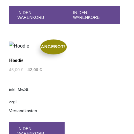
IN DEN
IN DEN
WARENKORB
WARENKORB
ANGEBOT!
Hoodie
Ursprünglicher
Aktueller
45,00
€
42,00
€
Preis
Preis
war:
ist:
inkl. MwSt.
45,00 €
42,00 €.
zzgl.
Versandkosten
IN DEN
WARENKORB