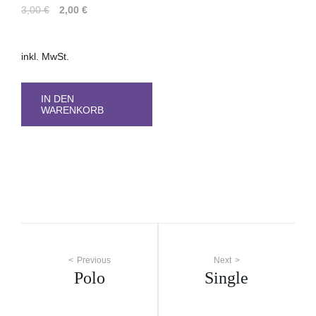
Ursprünglicher
Aktueller
3,00
€
2,00
€
Preis
Preis
war:
ist:
inkl. MwSt.
3,00 €
2,00 €.
IN DEN
WARENKORB
Beitragsnavigation
Previous
Next
Polo
Single