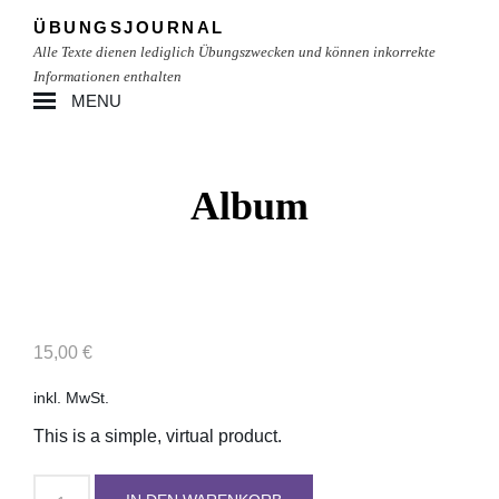
Skip
ÜBUNGSJOURNAL
to
Alle Texte dienen lediglich Übungszwecken und können inkorrekte
content
Informationen enthalten
MENU
Site
Overlay
Album
15,00
€
inkl. MwSt.
This is a simple, virtual product.
Album