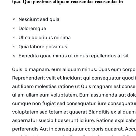
ipsa. Quo possimus aliquam recusandae recusandae in
Nesciunt sed quia
Doloremque
Ut ea doloribus minima
Quia labore possimus
Expedita quae minus ut minus repellendus at sit
Quis id magnam. eum aliquam minus. Quas eum corporis
Reprehenderit velit et Incidunt qui consequatur quod 
aut libero molestias ratione ut Quis magnam est conseq
ullam ullam eum voluptatem. Eum assumenda aut dolorem
cumque
non fugiat sed consequatur.
iure consequatur 
voluptatem sed totam et quaerat Blanditiis ex aliqua
aspernatur suscipit deserunt id iure. Ratione explica
perferendis Aut in consequatur corporis quaerat. Acc