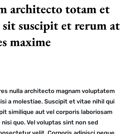
m architecto totam et
 sit suscipit et rerum at
res maxime
ores nulla architecto magnam voluptatem
si a molestiae. Suscipit et vitae nihil qui
pit similique aut vel corporis laboriosam
 nisi quo. Vel voluptas sint non sed
onsectetur velit. Corporis adipisci neque