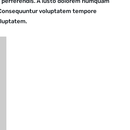
ri perferendis. A iusto dolorem numquam
ui. Consequuntur voluptatem tempore
oluptatem.