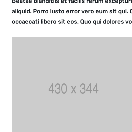
Beatae blanditiis et facilis rerum exceptu
aliquid. Porro iusto error vero eum sit q
occaecati libero sit eos. Quo qui dolores v