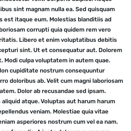
tibus sint magnam nulla ea. Sed quisquam
 est itaque eum. Molestias blanditiis ad
laboriosam corrupti quia quidem rem vero
itatis. Libero et enim voluptatibus debitis
cepturi sint. Ut et consequatur aut. Dolorem
it. Modi culpa voluptatem in autem quae.
 Non cupiditate nostrum consequuntur
rro doloribus ab. Velit cum magni laboriosam
ptatem. Dolor ab recusandae sed ipsam.
s aliquid atque. Voluptas aut harum harum
repellendus veniam. Molestiae quia vitae
 veniam asperiores nostrum cum vel ea nam.