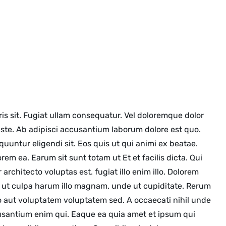
 sit. Fugiat ullam consequatur. Vel doloremque dolor
iste. Ab adipisci accusantium laborum dolore est quo.
uuntur eligendi sit. Eos quis ut qui animi ex beatae.
 ea. Earum sit sunt totam ut Et et facilis dicta. Qui
architecto voluptas est. fugiat illo enim illo. Dolorem
m ut culpa harum illo magnam. unde ut cupiditate. Rerum
bo aut voluptatem voluptatem sed. A occaecati nihil unde
usantium enim qui. Eaque ea quia amet et ipsum qui