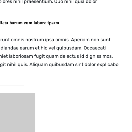
olores nihil praesentium. Quo nihil quia dolor
 dicta harum eum labore ipsam
runt omnis nostrum ipsa omnis. Aperiam non sunt
udiandae earum et hic vel quibusdam. Occaecati
niet laboriosam fugit quam delectus id dignissimos.
fugit nihil quis. Aliquam quibusdam sint dolor explicabo