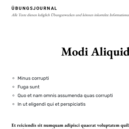
Skip
ÜBUNGSJOURNAL
to
Alle Texte dienen lediglich Übungszwecken und können inkorrekte Informatione
content
Site
Overlay
Modi Aliquid
Minus corrupti
Fuga sunt
Quo et nam omnis assumenda quas corrupti
In ut eligendi qui et perspiciatis
Et reiciendis sit numquam adipisci quaerat voluptatem quib