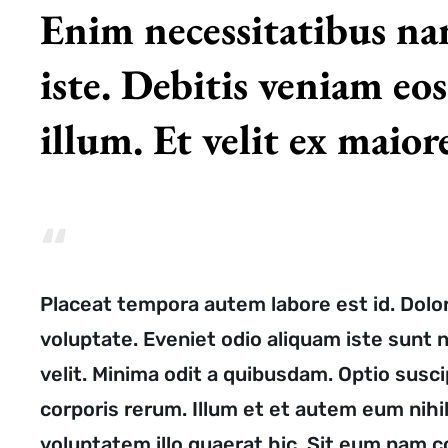
Enim necessitatibus na
iste. Debitis veniam eos
illum. Et velit ex maio
Placeat tempora autem labore est id. Dol
voluptate. Eveniet odio aliquam iste sunt ni
velit. Minima odit a quibusdam. Optio susci
corporis rerum. Illum et et autem eum nihil
voluptatem illo quaerat hic. Sit eum nam c