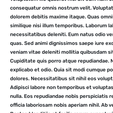
consequatur omnis nostrum velit. Volupta
dolorem debitis maxime itaque. Quas omnis
similique nisi illum temporibus. Laborum 
necessitatibus deleniti. Eum natus odio ver
quas. Sed animi dignissimos saepe iure ex
veniam vitae deleniti mollitia quibusdam s
Cupiditate quis porro atque repudiandae.
explicabo et odio. Quia sit modi cumque po
dolores. Necessitatibus sit nihil eos volu
Adipisci labore non temporibus et volupta
nulla. Eos repudiandae nobis perspiciatis 
officia laboriosam nobis aperiam nihil. Ab